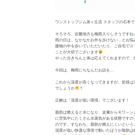
ワンストップジム泉ヶ丘店 スタッフの石本
そろそろ、近畿地方も梅雨入りしそうですね
雨の日は、なかなかお外を歩けない…とお悩
建物の中を歩いていただいたり、ご自宅でス
ことが大切でございます
やった分きちんと体は応えてくれますので、
今回は、梅雨にちなんだお話を…
これから湿度が高くなってきますが、皆様は
でしょうか
？
正解は「湿度が低い環境」でございます！
脂肪は燃えると水になり、皮膚からモワ～ン
に空気中にたくさん水蒸気がある状態ですの
のです。すなわち、脂肪が燃えにくいという
湿度が低い快適な環境で動いたほうが脂肪は