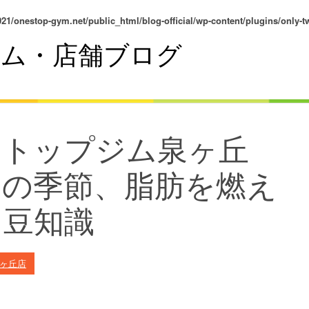
21/onestop-gym.net/public_html/blog-official/wp-content/plugins/only-tw
ム・店舗ブログ
ストップジム泉ヶ丘
らの季節、脂肪を燃え
る豆知識
泉ヶ丘店