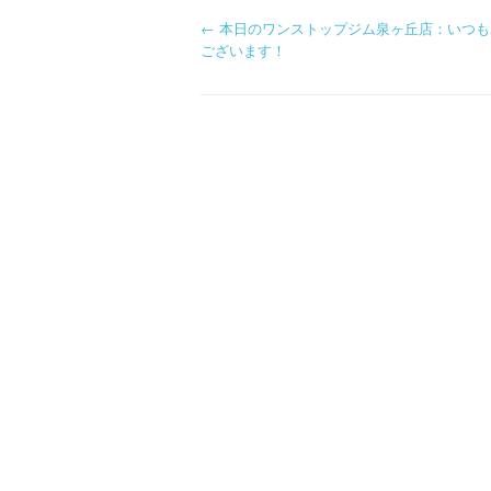
投
←
本日のワンストップジム泉ヶ丘店：いつも
ございます！
稿
ナ
ビ
ゲ
ー
シ
ョ
ン