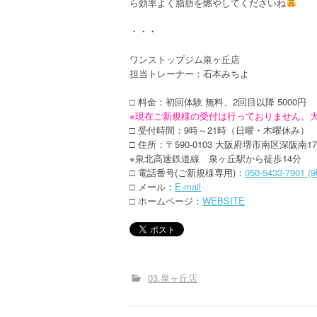
ら効率よく脂肪を燃やしてくださいね
・・・
ワンストップジム泉ヶ丘店
担当トレーナー：石本みちよ
□ 料金：初回体験 無料、2回目以降 5000円
※現在ご新規様の受付は行っておりません。
□ 受付時間：9時～21時（日曜・木曜休み）
□ 住所：〒590-0103 大阪府堺市南区深阪南1
※泉北高速鉄道線 泉ヶ丘駅から徒歩14分
□ 電話番号(ご新規様専用)：
050-5433-7901 
□ メール：
E-mail
□ ホームページ：
WEBSITE
03.泉ヶ丘店