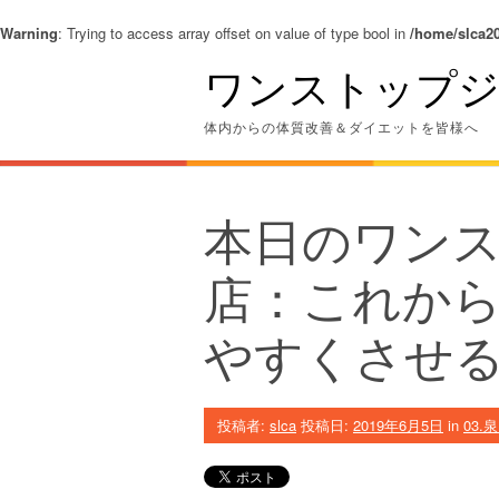
Warning
: Trying to access array offset on value of type bool in
/home/slca20
コ
ワンストップジ
ン
テ
ン
体内からの体質改善＆ダイエットを皆様へ
ツ
へ
ス
キ
本日のワン
ッ
プ
店：これか
やすくさせ
投稿者:
slca
投稿日:
2019年6月5日
in
03.