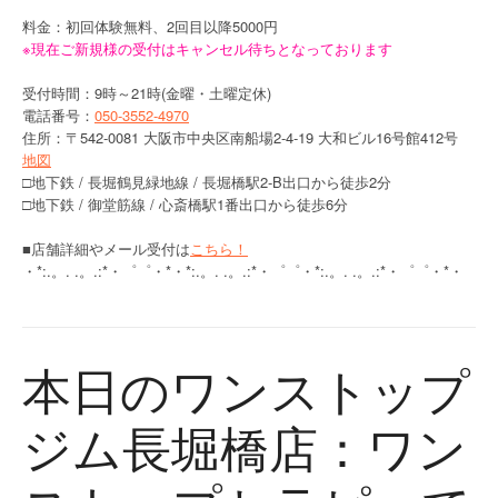
料金：初回体験無料、2回目以降5000円
※現在ご新規様の受付はキャンセル待ちとなっております
受付時間：9時～21時(金曜・土曜定休)
電話番号：
050-3552-4970
住所：〒542-0081 大阪市中央区南船場2-4-19 大和ビル16号館412号
地図
□地下鉄 / 長堀鶴見緑地線 / 長堀橋駅2-B出口から徒歩2分
□地下鉄 / 御堂筋線 / 心斎橋駅1番出口から徒歩6分
■店舗詳細やメール受付は
こちら！
・*:.。. .。.:*・゜゜・*・*:.。. .。.:*・゜゜・*:.。. .。.:*・゜゜・*・
本日のワンストップ
ジム長堀橋店：ワン