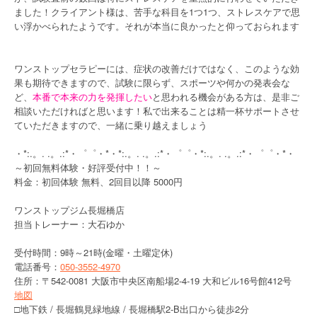
ました！クライアント様は、苦手な科目を1つ1つ、ストレスケアで思
い浮かべられたようです。それが本当に良かったと仰っておられます
ワンストップセラピーには、症状の改善だけではなく、このような効
果も期待できますので、試験に限らず、スポーツや何かの発表会な
ど、
本番で本来の力を発揮したい
と思われる機会がある方は、是非ご
相談いただければと思います！私で出来ることは精一杯サポートさせ
ていただきますので、一緒に乗り越えましょう
・*:.。. .。.:*・゜゜・*・*:.。. .。.:*・゜゜・*:.。. .。.:*・゜゜・*・
～初回無料体験・好評受付中！！～
料金：初回体験 無料、2回目以降 5000円
ワンストップジム長堀橋店
担当トレーナー：大石ゆか
受付時間：9時～21時(金曜・土曜定休)
電話番号：
050-3552-4970
住所：〒542-0081 大阪市中央区南船場2-4-19 大和ビル16号館412号
地図
□地下鉄 / 長堀鶴見緑地線 / 長堀橋駅2-B出口から徒歩2分