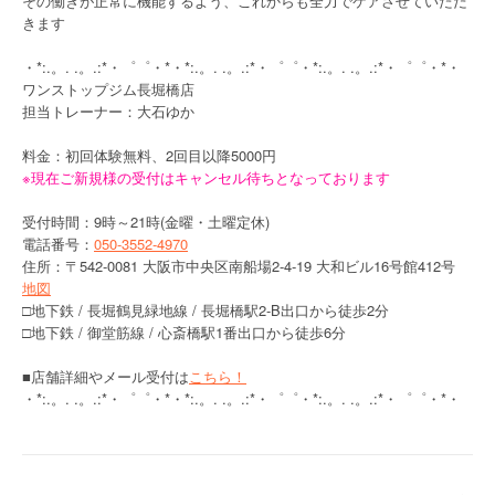
その働きが正常に機能するよう、これからも全力でケアさせていただ
きます
・*:.。. .。.:*・゜゜・*・*:.。. .。.:*・゜゜・*:.。. .。.:*・゜゜・*・
ワンストップジム長堀橋店
担当トレーナー：大石ゆか
料金：初回体験無料、2回目以降5000円
※現在ご新規様の受付はキャンセル待ちとなっております
受付時間：9時～21時(金曜・土曜定休)
電話番号：
050-3552-4970
住所：〒542-0081 大阪市中央区南船場2-4-19 大和ビル16号館412号
地図
□地下鉄 / 長堀鶴見緑地線 / 長堀橋駅2-B出口から徒歩2分
□地下鉄 / 御堂筋線 / 心斎橋駅1番出口から徒歩6分
■店舗詳細やメール受付は
こちら！
・*:.。. .。.:*・゜゜・*・*:.。. .。.:*・゜゜・*:.。. .。.:*・゜゜・*・