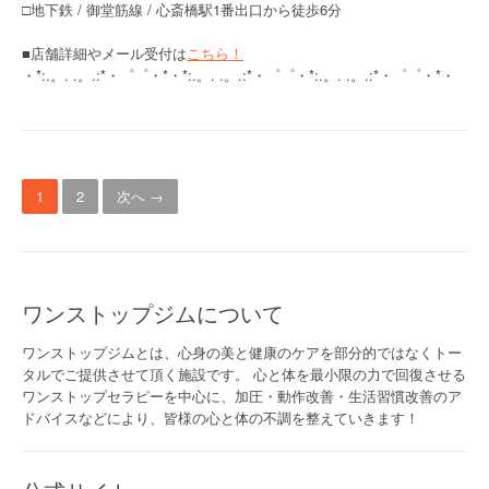
□地下鉄 / 御堂筋線 / 心斎橋駅1番出口から徒歩6分
■店舗詳細やメール受付は
こちら！
・*:.。. .。.:*・゜゜・*・*:.。. .。.:*・゜゜・*:.。. .。.:*・゜゜・*・
投
1
2
次へ →
稿
ナ
ビ
ワンストップジムについて
ゲ
ワンストップジムとは、心身の美と健康のケアを部分的ではなくトー
ー
タルでご提供させて頂く施設です。 心と体を最小限の力で回復させる
ワンストップセラピーを中心に、加圧・動作改善・生活習慣改善のア
シ
ドバイスなどにより、皆様の心と体の不調を整えていきます！
ョ