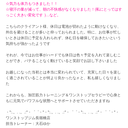
☆気力も体力もつきました！！
☆寝汗の量が減って、朝の不快感がなくなりました！(私にとってはす
っごく大きい変化です
)…など。
こちらのクライアント様、休日は電池が切れたように動けなくなり、
外出を避けることが多いと仰っておられました。特に、お仕事が忙し
いときは休日に予定を入れられず、休む日を確保しておきたいという
気持ちが強かったようです
それが、今ではお仕事がハードでも休日は色々予定を入れて楽しむこ
とができ、バテることなく動けていると笑顔でお話し下さいました
お越しになった当初とは本当に変わられていて、充実した日々を楽し
く過ごされていることが何より良かったな♬と、私も嬉しくなりまし
た
これからも、加圧筋力トレーニング＆ワンストップセラピーで心身と
もに元気でパワフルな状態へとサポートさせていただきますね
・*:.。. .。.:*・゜゜・*・*:.。. .。.:*・゜゜・*:.。. .。.:*・゜゜・*・
ワンストップジム長堀橋店
担当トレーナー：大石ゆか