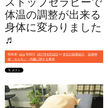
ストップセラピーで
体温の調整が出来る
身体に変わりました
♬
投稿者:
slca
投稿日:
2017年8月22日
in
本日の効果紹介
、
自律神
経・ホルモン・内臓に関する事例