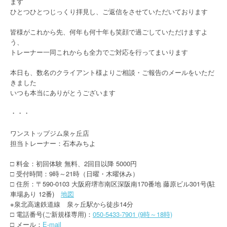
ます
ひとつひとつじっくり拝見し、ご返信をさせていただいております
皆様がこれから先、何年も何十年も笑顔で過ごしていただけますよ
う、
トレーナー一同これからも全力でご対応を行ってまいります
本日も、数名のクライアント様よりご相談・ご報告のメールをいただ
きました
いつも本当にありがとうございます
・・・
ワンストップジム泉ヶ丘店
担当トレーナー：石本みちよ
□ 料金：初回体験 無料、2回目以降 5000円
□ 受付時間：9時～21時（日曜・木曜休み）
□ 住所：〒590-0103 大阪府堺市南区深阪南170番地 藤原ビル301号(駐
車場あり 12番)
地図
※泉北高速鉄道線 泉ヶ丘駅から徒歩14分
□ 電話番号(ご新規様専用)：
050-5433-7901 (9時～18時)
□ メール：
E-mail