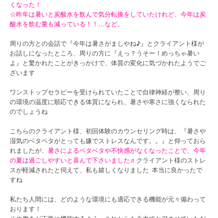
くなった！
☆昨年は暑いと炭酸水を飲んで気分転換をしていたけれど、今年は炭
酸水を飲む量も減っている！！…など。
周りの方との会話で『今年は暑さがましやね♪』とクライアント様が
お話しになったところ、周りの方に『えっ？うそー！めっちゃ暑い
よ』と驚かれたことがきっかけで、体質の変化に気づかれたようでご
ざいます
ワンストップセラピーを受けられていたことで自律神経が整い、周り
の環境の温度に順応できる体質になられ、暑さや寒さに強くなられた
のでしょうね
こちらのクライアント様、初回体験のカウンセリング時は、『暑さや
湿気のベタベタがとっても嫌でストレスなんです。。』と仰っておら
れましたが、
暑さによるベタベタや不快感がなくなったことで、今年
の夏は過ごしやすいと喜んで下さいました♬
クライアント様のストレ
スが軽減されたと伺えて、私も嬉しくなりました
本当に良かったで
すね
私たち人間には、どのような環境にも適応できる機能が元々備わって
おります！