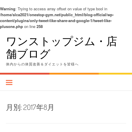
Warning
: Trying to access array offset on value of type bool in
/home/slca2021/onestop-gym.net/public_html/blog-official/wp-
content/plugins/only-tweet-like-share-and-google-1/tweet-like-
plusone.php
on line
258
コ
ワンストップジム・店
ン
テ
舗ブログ
ン
ツ
へ
体内からの体質改善＆ダイエットを皆様へ
ス
キ
ッ
プ
月別:
2017年8月