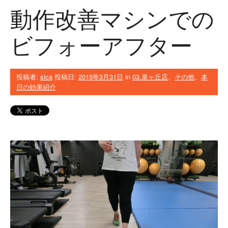
動作改善マシンでの
ビフォーアフター
投稿者:
slca
投稿日:
2015年3月31日
in
03.泉ヶ丘店
、
その他
、
本
日の効果紹介