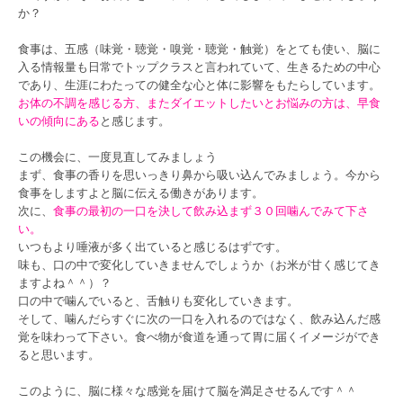
か？
食事は、五感（味覚・聴覚・嗅覚・聴覚・触覚）をとても使い、脳に
入る情報量も日常でトップクラスと言われていて、生きるための中心
であり、生涯にわたっての健全な心と体に影響をもたらしています。
お体の不調を感じる方、またダイエットしたいとお悩みの方は、早食
いの傾向にある
と感じます。
この機会に、一度見直してみましょう
まず、食事の香りを思いっきり鼻から吸い込んでみましょう。今から
食事をしますよと脳に伝える働きがあります。
次に、
食事の最初の一口を決して飲み込まず３０回噛んでみて下さ
い。
いつもより唾液が多く出ていると感じるはずです。
味も、口の中で変化していきませんでしょうか（お米が甘く感じてき
ますよね＾＾）？
口の中で噛んでいると、舌触りも変化していきます。
そして、噛んだらすぐに次の一口を入れるのではなく、飲み込んだ感
覚を味わって下さい。食べ物が食道を通って胃に届くイメージができ
ると思います。
このように、脳に様々な感覚を届けて脳を満足させるんです＾＾