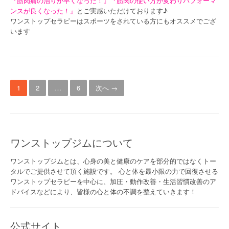
『筋肉痛の治りが早くなった！』『筋肉の使い方が変わりパフォーマ
ンスが良くなった！』
とご実感いただけております♪
ワンストップセラピーはスポーツをされている方にもオススメでござ
います
投
1
2
…
6
次へ →
稿
ナ
ビ
ワンストップジムについて
ゲ
ワンストップジムとは、心身の美と健康のケアを部分的ではなくトー
ー
タルでご提供させて頂く施設です。 心と体を最小限の力で回復させる
ワンストップセラピーを中心に、加圧・動作改善・生活習慣改善のア
シ
ドバイスなどにより、皆様の心と体の不調を整えていきます！
ョ
ン
公式サイト