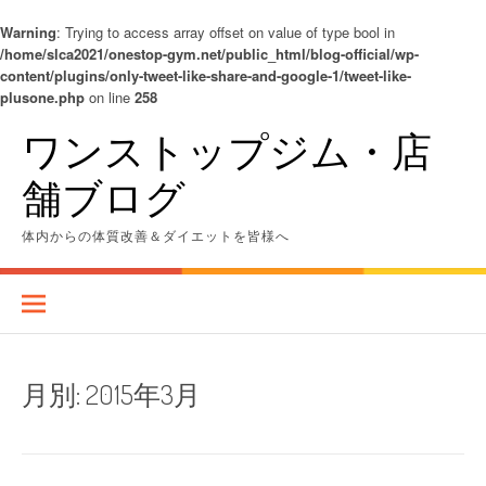
Warning
: Trying to access array offset on value of type bool in
/home/slca2021/onestop-gym.net/public_html/blog-official/wp-
content/plugins/only-tweet-like-share-and-google-1/tweet-like-
plusone.php
on line
258
コ
ワンストップジム・店
ン
テ
舗ブログ
ン
ツ
へ
体内からの体質改善＆ダイエットを皆様へ
ス
キ
ッ
プ
月別:
2015年3月