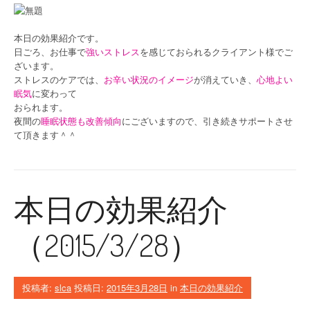
本日の効果紹介です。
日ごろ、お仕事で
強いストレス
を感じておられるクライアント様でご
ざいます。
ストレスのケアでは、
お辛い状況のイメージ
が消えていき、
心地よい
眠気
に変わって
おられます。
夜間の
睡眠状態も改善傾向
にございますので、引き続きサポートさせ
て頂きます＾＾
本日の効果紹介
（2015/3/28）
投稿者:
slca
投稿日:
2015年3月28日
in
本日の効果紹介