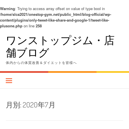
Warning
: Trying to access array offset on value of type bool in
/home/slca2021/onestop-gym.net/public_html/blog-official/wp-
content/plugins/only-tweet-like-share-and-google-1/tweet-like-
plusone.php
on line
258
コ
ワンストップジム・店
ン
テ
舗ブログ
ン
ツ
へ
体内からの体質改善＆ダイエットを皆様へ
ス
キ
ッ
プ
月別:
2020年7月