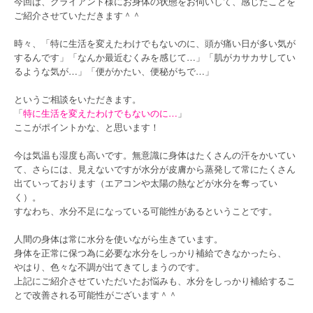
今回は、クライアント様にお身体の状態をお伺いして、感じたことを
ご紹介させていただきます＾＾
時々、「特に生活を変えたわけでもないのに、頭が痛い日が多い気が
するんです」「なんか最近むくみを感じて…」「肌がカサカサしてい
るような気が…」「便がかたい、便秘がちで…」
というご相談をいただきます。
「
特に生活を変えたわけでもないのに…
」
ここがポイントかな、と思います！
今は気温も湿度も高いです。無意識に身体はたくさんの汗をかいてい
て、さらには、見えないですが水分が皮膚から蒸発して常にたくさん
出ていっております（エアコンや太陽の熱などが水分を奪ってい
く）。
すなわち、水分不足になっている可能性があるということです。
人間の身体は常に水分を使いながら生きています。
身体を正常に保つ為に必要な水分をしっかり補給できなかったら、
やはり、色々な不調が出てきてしまうのです。
上記にご紹介させていただいたお悩みも、水分をしっかり補給するこ
とで改善される可能性がございます＾＾