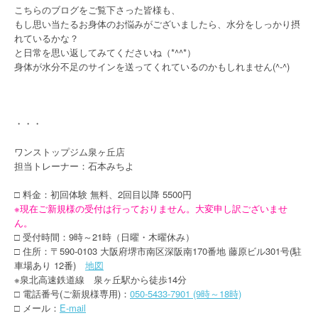
こちらのブログをご覧下さった皆様も、
もし思い当たるお身体のお悩みがございましたら、水分をしっかり摂
れているかな？
と日常を思い返してみてくださいね（*^^*）
身体が水分不足のサインを送ってくれているのかもしれません(^-^)
・・・
ワンストップジム泉ヶ丘店
担当トレーナー：石本みちよ
□ 料金：初回体験 無料、2回目以降 5500円
※現在ご新規様の受付は行っておりません。大変申し訳ございませ
ん。
□ 受付時間：9時～21時（日曜・木曜休み）
□ 住所：〒590-0103 大阪府堺市南区深阪南170番地 藤原ビル301号(駐
車場あり 12番)
地図
※泉北高速鉄道線 泉ヶ丘駅から徒歩14分
□ 電話番号(ご新規様専用)：
050-5433-7901 (9時～18時)
□ メール：
E-mail