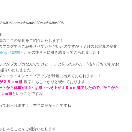
す
様の半年の変化をご紹介いたします！
のブログでもご紹介させていただいたのですが（７月のお写真の変化
ial/?p=12006
）、その後さらに引き締まってこられました！
ッツがブカブカなんですけど…
』と仰ったので、『抜き打ちですがお
お撮りいたしました
ダイエット＆シェイプアップが綺麗に出来ておられます！！
が２５ｃｍ減
数字にもしっかりと現れております
ートから体重が8.5ｋｇ減・へそ上が１９ｃｍ減でしたので、そこから
６ｃｍ減
ということですね
っておられます！！本当に良かったですね
っしゃることをご紹介いたします