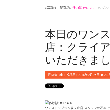
※写真は、新商品の
佳の舞‐かのまい‐
でござい
本日のワン
店：クライ
いただきまし
投稿者:
slca
投稿日:
2016年9月26日
in
03
ワンストップジム泉ヶ丘店 スタッフの石本