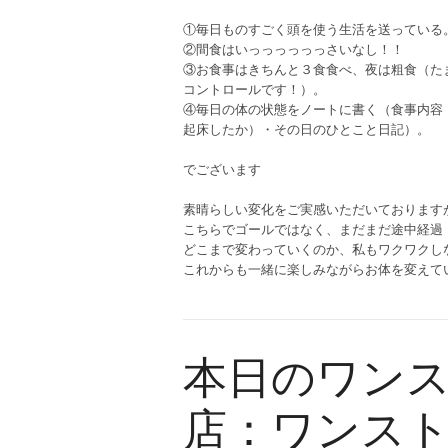
①毎日ものすごく頭を使う生活を送っている
②間食はいっっっっっっさいなし！！
③お食事はきちんと３食食べ、夜は粗食（た
コントロールです！）。
④毎日の体の状態をノートに書く（食事内容
起床したか）・その日のひとこと日記）。
でございます
素晴らしい変化をご実感いただいております
こちらでゴールではなく、まだまだ途中経過
どこまで変わっていくのか、私もワクワクし
これからも一緒に楽しみながらお体を変えて
本日のワン
店：ワンス