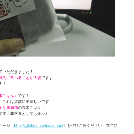
ていただきました！
識的に食べることが大切
ですよ
！！
米ごはん」
です！
、これは抜群に美味しいです
全な無添加
の玄米ごはん！
す！非常食としてもGood
ページ［
http://ajikikko.net/index.html
］をぜひご覧ください！本当に