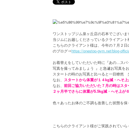
ワンストップジム泉ヶ丘店の石本でございま
当ジムにお越しくださっているクライアント
こちらのクライアント様は、今年の７月２日
のブログ⇒
https://onestop-gym.net/blog-offic
お着替えをしていただいた時に『あの…スパ
写真を撮ってみましょう
』と急遽お写真を
スタートの時のお写真と比べると一目瞭然
なお、
スタートから体重が１４kg減・へそ上
なお、
前回ご協力いただいた７月の時はスタ
２ヶ月半でさらに体重が5.5kg減・へそ上が
色々あったお体のご不調も改善した状態を保
こちらのクライアント様がご実践されていら