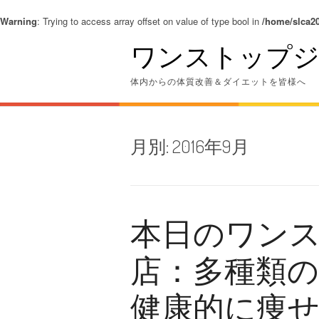
Warning
: Trying to access array offset on value of type bool in
/home/slca20
コ
ワンストップジ
ン
テ
ン
体内からの体質改善＆ダイエットを皆様へ
ツ
へ
ス
キ
月別:
2016年9月
ッ
プ
本日のワン
店：多種類
健康的に痩せ