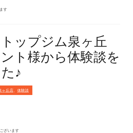
ます
ストップジム泉ヶ丘
アント様から体験談を
た♪
.泉ヶ丘店
、
体験談
でございます