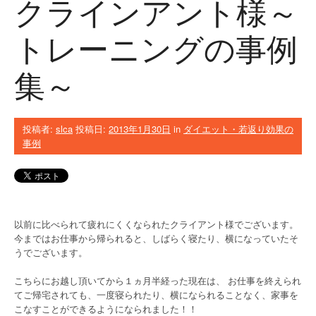
クラインアント様～
トレーニングの事例
集～
投稿者:
slca
投稿日:
2013年1月30日
in
ダイエット・若返り効果の
事例
以前に比べられて疲れにくくなられたクライアント様でございます。
今まではお仕事から帰られると、しばらく寝たり、横になっていたそ
うでございます。
こちらにお越し頂いてから１ヵ月半経った現在は、 お仕事を終えられ
てご帰宅されても、一度寝られたり、横になられることなく、家事を
こなすことができるようになられました！！