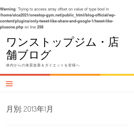
Warning
: Trying to access array offset on value of type bool in
/home/slca2021/onestop-gym.net/public_html/blog-official/wp-
content/plugins/only-tweet-like-share-and-google-1/tweet-like-
plusone.php
on line
258
コ
ワンストップジム・店
ン
テ
舗ブログ
ン
ツ
へ
体内からの体質改善＆ダイエットを皆様へ
ス
キ
ッ
プ
月別:
2013年1月