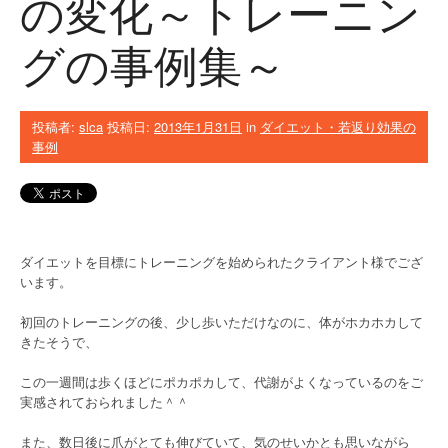
の変化～トレーニン
グの事例集～
投稿者:
slca
投稿日:
2013年1月31日
in
ダイエット・若返り効果の
事例
ダイエットを目標にトレーニングを始められたクライアント様でござ
います。
初回のトレーニングの後、少し歩いただけなのに、体がホカホカして
きたそうで、
この一週間は歩くほどにポカポカして、代謝がよくなっているのをご
実感されておられました＾＾
また、数日後に爪がとても伸びていて、気のせいかとも思いながら