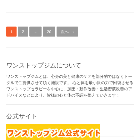
投
1
2
…
20
次へ →
稿
ナ
ビ
ワンストップジムについて
ゲ
ワンストップジムとは、心身の美と健康のケアを部分的ではなくトー
ー
タルでご提供させて頂く施設です。 心と体を最小限の力で回復させる
ワンストップセラピーを中心に、加圧・動作改善・生活習慣改善のア
シ
ドバイスなどにより、皆様の心と体の不調を整えていきます！
ョ
ン
公式サイト