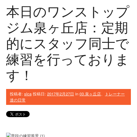
本日のワンストップ
ジム泉ヶ丘店：定期
的にスタッフ同士で
練習を行っておりま
す！
投稿者:
slca
投稿日:
2017年2月27日
in
03.泉ヶ丘店
、
トレーナー
達の日常