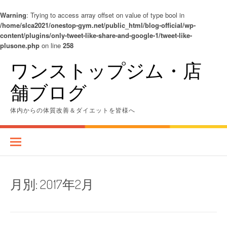
Warning
: Trying to access array offset on value of type bool in
/home/slca2021/onestop-gym.net/public_html/blog-official/wp-
content/plugins/only-tweet-like-share-and-google-1/tweet-like-
plusone.php
on line
258
コ
ワンストップジム・店
ン
テ
舗ブログ
ン
ツ
へ
体内からの体質改善＆ダイエットを皆様へ
ス
キ
ッ
プ
月別:
2017年2月