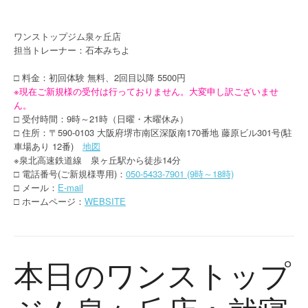
ワンストップジム泉ヶ丘店
担当トレーナー：石本みちよ
□ 料金：初回体験 無料、2回目以降 5500円
※現在ご新規様の受付は行っておりません。大変申し訳ございませ
ん。
□ 受付時間：9時～21時（日曜・木曜休み）
□ 住所：〒590-0103 大阪府堺市南区深阪南170番地 藤原ビル301号(駐
車場あり 12番)
地図
※泉北高速鉄道線 泉ヶ丘駅から徒歩14分
□ 電話番号(ご新規様専用)：
050-5433-7901 (9時～18時)
□ メール：
E-mail
□ ホームページ：
WEBSITE
本日のワンストップ