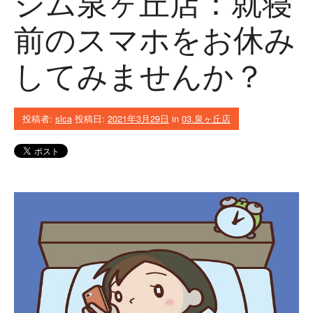
ジム泉ヶ丘店：就寝
前のスマホをお休み
してみませんか？
投稿者:
slca
投稿日:
2021年3月29日
in
03.泉ヶ丘店