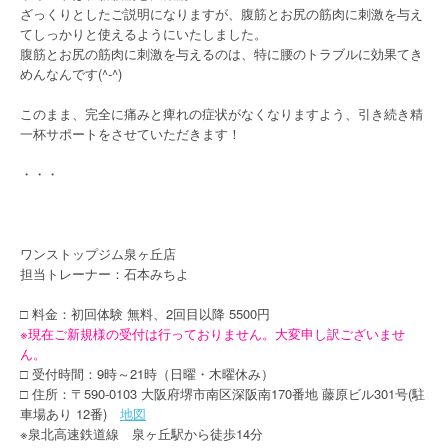
ざっくりとしたご説明になりますが、腹筋とお尻の筋肉に刺激を与え
てしっかりと使えるようにいたしました。
腹筋とお尻の筋肉に刺激を与えるのは、特に腰のトラブルに効果てき
めんなんです(^-^)
このまま、完全に痛みと痺れの症状がなくなりますよう、引き続き精
一杯サポートをさせていただきます！
・・・
ワンストップジム泉ヶ丘店
担当トレーナー：石本みちよ
□ 料金：初回体験 無料、2回目以降 5500円
※現在ご新規様の受付は行っておりません。大変申し訳ございませ
ん。
□ 受付時間：9時～21時（日曜・木曜休み）
□ 住所：〒590-0103 大阪府堺市南区深阪南170番地 藤原ビル301号(駐
車場あり 12番)
地図
※泉北高速鉄道線 泉ヶ丘駅から徒歩14分