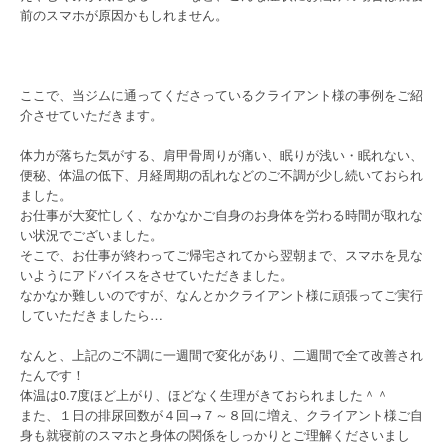
前のスマホが原因かもしれません。
ここで、当ジムに通ってくださっているクライアント様の事例をご紹
介させていただきます。
体力が落ちた気がする、肩甲骨周りが痛い、眠りが浅い・眠れない、
便秘、体温の低下、月経周期の乱れなどのご不調が少し続いておられ
ました。
お仕事が大変忙しく、なかなかご自身のお身体を労わる時間が取れな
い状況でございました。
そこで、お仕事が終わってご帰宅されてから翌朝まで、スマホを見な
いようにアドバイスをさせていただきました。
なかなか難しいのですが、なんとかクライアント様に頑張ってご実行
していただきましたら…
なんと、上記のご不調に一週間で変化があり、二週間で全て改善され
たんです！
体温は0.7度ほど上がり、ほどなく生理がきておられました＾＾
また、１日の排尿回数が４回→７～８回に増え、クライアント様ご自
身も就寝前のスマホと身体の関係をしっかりとご理解くださいまし