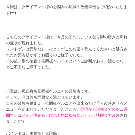
今回は、クライアント様のお悩みの症状の改善事例をご紹介いたしま
す(^^)
こちらのクライアント様は、今月の初旬に、いきなり脚の痛みと痺れ
の症状が現れました。
レントゲンは異常なし、ひとまずこのお薬を飲んでくださいと処方さ
れたお薬も効かずでお困りのご様子でした。
その後、別の検査で椎間板ヘルニアというご診断があり、治るかな…
とご不安なご様子でした。
…実は、私自身も椎間板ヘルニアの経験者です。
そして、今は何も問題なく過ごせています。
自分の経験も踏まえ、椎間板ヘルニアを出来るだけ早く改善させるメ
ニューを組ませていただきましたところ、
発症から現在までの約二週
間で、ほとんど痛みもしびれも気にならないという状態まで改善
され
ました(^^)
ポイントは、腸腰筋と大殿筋！