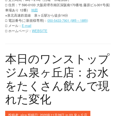
□ 住所：〒590-0103 大阪府堺市南区深阪南170番地 藤原ビル301号(駐
車場あり 12番)
地図
※泉北高速鉄道線 泉ヶ丘駅から徒歩14分
□ 電話番号(ご新規様専用)：
050-5433-7901 (9時～18時)
□ メール：
E-mail
□ ホームページ：
WEBSITE
本日のワンストップ
ジム泉ヶ丘店：お水
をたくさん飲んで現
れた変化
投稿者:
slca
投稿日:
2020年11月28日
in
03.泉ヶ丘店