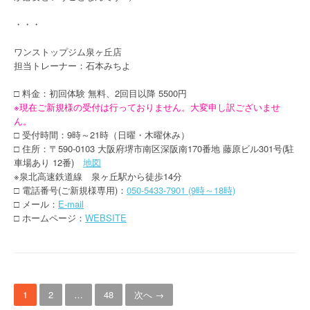
・・・
ワンストップジム泉ヶ丘店
担当トレーナー：石本みちよ
□ 料金：初回体験 無料、2回目以降 5500円
※現在ご新規様の受付は行っておりません。大変申し訳ございませ
ん。
□ 受付時間：9時～21時（日曜・木曜休み）
□ 住所：〒590-0103 大阪府堺市南区深阪南170番地 藤原ビル301号(駐
車場あり 12番)
地図
※泉北高速鉄道線 泉ヶ丘駅から徒歩14分
□ 電話番号(ご新規様専用)：
050-5433-7901 (9時～18時)
□ メール：
E-mail
□ ホームページ：
WEBSITE
投
1
2
…
48
次へ →