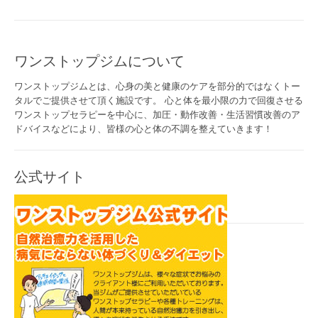
稿
ナ
ビ
ワンストップジムについて
ゲ
ワンストップジムとは、心身の美と健康のケアを部分的ではなくトー
ー
タルでご提供させて頂く施設です。 心と体を最小限の力で回復させる
ワンストップセラピーを中心に、加圧・動作改善・生活習慣改善のア
シ
ドバイスなどにより、皆様の心と体の不調を整えていきます！
ョ
ン
公式サイト