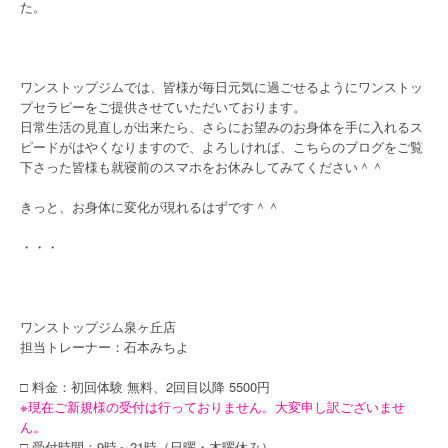
た。
ワンストップジムでは、皆様が毎日元気に過ごせるようにワンストッ
プセラピーをご提供させていただいております。
日常生活の見直しが出来たら、さらにお望みのお身体を手に入れるス
ピードがはやくなりますので、よろしければ、こちらのブログをご覧
下さった皆様も就寝前のスマホをお休みしてみてください＾＾
きっと、お身体に変化が現れるはずです＾＾
・・・
ワンストップジム泉ヶ丘店
担当トレーナー：石本みちよ
□ 料金：初回体験 無料、2回目以降 5500円
※現在ご新規様の受付は行っておりません。大変申し訳ございませ
ん。
□ 受付時間：9時～21時（日曜・木曜休み）