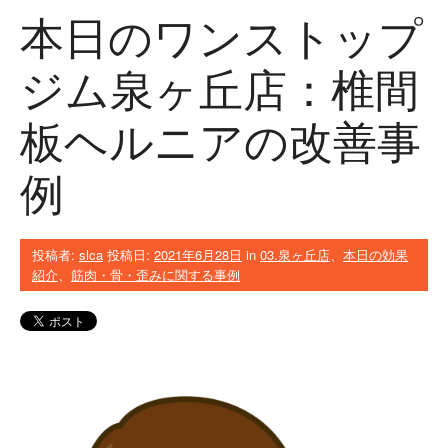
本日のワンストップ
ジム泉ヶ丘店：椎間
板ヘルニアの改善事
例
投稿者:
slca
投稿日:
2021年6月28日
in
03.泉ヶ丘店
、
本日の効果
紹介
、
筋肉・骨・歪みに関する事例