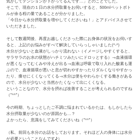
気がしてテンションが下がってるんです…」とのことでした。
そこで、現在の１日の水分摂取量をお伺いすると、500mlペットボト
ルが余る程の量であることが分かりました。
「今日から水分摂取量を増やしてくださいね！」とアドバイスさせて
いただきました。
そして数週間後、再度お越しくださった際にお身体の状況をお伺いす
ると、上記のお悩みがすべて解決していらっしゃいました(^-^)
水分が少ないと血液がしっかり流れない（イメージしやすくすると、
サラサラのお水の状態がハチミツみたいにドロッとする）→血液循環
が悪くなってむくみや冷えが出る→血液は呼吸で取り入れた酸素も運
ぶので、血液循環が悪いと息が切れやすかったりダルくなりやすかっ
たり、痩せにくくなってくる→水分は便をやわらかくする働きがある
ので、水分が少ないと当然かたくなって出にくくなる。
ということなので、水分を摂れば改善することが考えられるのですね
（*^^*）
今の時期、ちょっとしたご不調に悩まれているかたは、もしかしたら
水分摂取量が少ないのが原因かも…？
よかったら、意識をしてみてくださいね（*^^*）
（私、前回も水分のお話をしております。それほど人の身体には水分
が必要ということなんです♪）