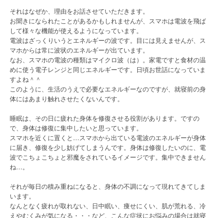
それはなぜか、理由をお話させていただきます。
お聞きになられたことがあるかもしれませんが、スマホは電波を飛ば
して様々な機能が使えるようになっています。
電波はざっくりいうとエネルギーの波です。目には見えませんが、ス
マホからは常に波状のエネルギーが出ています。
なお、スマホの電波の種類はマイクロ波（は）。家電ですと食材の温
めに使う電子レンジと同じエネルギーです。日頃お世話になっていま
すよね＾＾
このように、生活のうえで必要なエネルギーなのですが、就寝前の身
体にはあまり触れさせたくないんです。
睡眠は、その日に疲れた身体を修復させる役割があります。ですの
で、身体は修復に集中したいと思っています。
スマホを近くに置くと…スマホから出ている電波のエネルギーが身体
に届き、修復を少し妨げてしまうんです。身体は修復したいのに、電
波でこちょこちょと邪魔をされているイメージです。集中できません
ね…。
それが毎日の積み重ねになると、身体の不調になって現れてきてしま
います。
なんとなく疲れが取れない、日中眠い、痩せにくい、肌が荒れる、冷
えやむくみが気になる・・・など、こんな症状にお悩みの場合は就寝