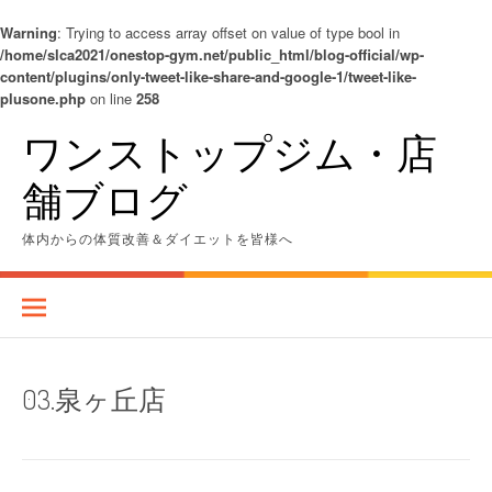
Warning
: Trying to access array offset on value of type bool in
/home/slca2021/onestop-gym.net/public_html/blog-official/wp-
content/plugins/only-tweet-like-share-and-google-1/tweet-like-
plusone.php
on line
258
コ
ワンストップジム・店
ン
テ
舗ブログ
ン
ツ
へ
体内からの体質改善＆ダイエットを皆様へ
ス
キ
ッ
プ
03.泉ヶ丘店