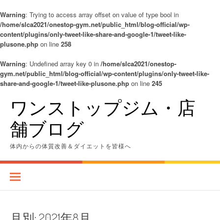
Warning
: Trying to access array offset on value of type bool in
/home/slca2021/onestop-gym.net/public_html/blog-official/wp-
content/plugins/only-tweet-like-share-and-google-1/tweet-like-
plusone.php
on line
258
Warning
: Undefined array key 0 in
/home/slca2021/onestop-
gym.net/public_html/blog-official/wp-content/plugins/only-tweet-like-
share-and-google-1/tweet-like-plusone.php
on line
245
コ
ワンストップジム・店
ン
テ
舗ブログ
ン
ツ
へ
体内からの体質改善＆ダイエットを皆様へ
ス
キ
ッ
プ
月別:
2021年8月